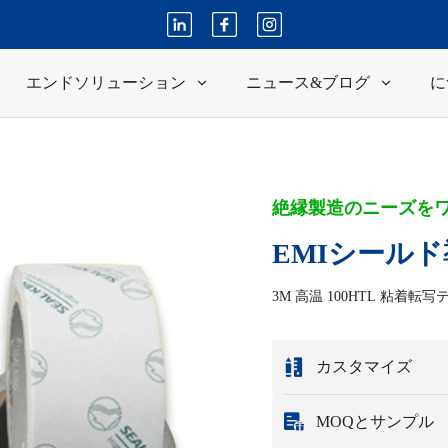
エンドソリューション
ニュース&ブログ
に
絶縁製造のニーズを
EMIシール
3M 高温 100HTL 粘着転写テ
カスタマイズ
サンプルや設計図
MOQとサンプル
完全なカスタマイズ