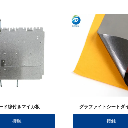
ード線付きマイカ板
グラファイトシートダ
接触
接触