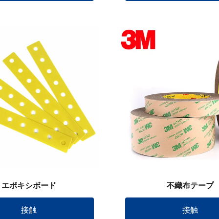
エポキシボード
不織布テープ
接触
接触