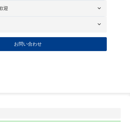
れます。
。
歓迎
能なカスタマイズされたサンプルには、手数料と物流費がか
す。
つだけでも、数百個でも、当社は必要な製品を迅速かつ効率
うお手伝いします。
101 - 1000
1001 - 10000
> 10000
お問い合わせ
10-12
12-15
交渉中