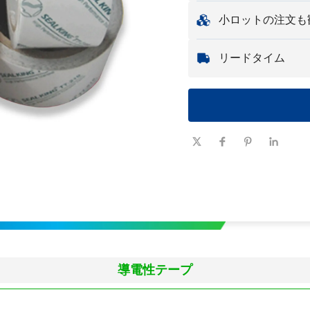
ョン、ロゴが含ま
最小注文数量
:
1 個
小ロットの注文も
サンプル
: 利用可
かる場合がありま
必要な部品が 1 
リードタイム
的に入手できるよ
数量（個）
1～100
リードタイ
7-10
ム（日数）
導電性テープ