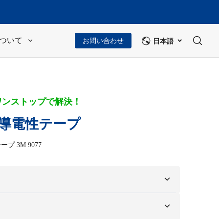
日本語
ついて
お問い合わせ
ワンストップで解決！
ド導電性テープ
ープ 3M 9077
に基づいてカスタマイズします。
 オプションには、色、サイズ、形状、パッケージ オプシ