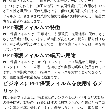
PET保護フィルム
は、二軸延伸ポリエチレンテレフタレート
（PET）から作られ、加工や輸送中の表面保護に広く利用されてい
る耐久性と汎用性に優れた素材です。優れた耐傷性で知られるこの
フィルムは、さまざまな業界で極めて重要な役割を果たし、製品の
寿命と品質を保証します。
PET保護フィルムの特徴
PET 保護フィルムは、耐摩耗性、引張強度、光透過率に優れ、さま
ざまな用途に適しています。粘着性があるため、簡単に貼り付けら
れ、跡が残らず剥がすことができ、他の保護フィルムとは一線を画
しています。
PET保護フィルムの幅広い用途
PET 保護フィルムは、オプトエレクトロニクス製品から鋼板まで、
エレクトロニクス、自動車、包装などの業界で幅広く使用されてい
ます。傷や指紋に強く、撥油コーティングを施すことができるた
め、画面保護や食品包装に最適です。
ビジネスにPET保護フィルムを使用するメ
リット
PET 保護フィルムは、携帯電話のレンズや LCD パネルなどの製品
の傷を防ぎ、製品の寿命を延ばすのに役立つため、企業にとってコ
スト効率と効率に優れています。傷がつきにくいため、取り扱いや