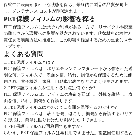
保管中に表面がきれいな状態を保ち、最終的に製品の品質が向上
し、メンテナンス コストが削減されます。
PET保護フィルムの影響を探る
PET 保護フィルムには大きな利点がある一方で、リサイクルや廃棄
の難しさから環境への影響が懸念されています。代替材料の検討と
責任ある廃棄方法の推進は、この影響を軽減するための重要なステ
ップです。
よくある質問
1. PET保護フィルムとは？
PET 保護フィルムは、ポリエチレンテレフタレートから作られた透
明な薄いフィルムで、表面を傷、汚れ、損傷から保護するために使
用され、電子機器、家具、自動車の表面などによく使用されます。
2. PET保護フィルムを使用する利点は何ですか?
PET 保護フィルムは、アイテムの寿命を延ばし、外観を維持し、表
面を傷、汚れ、損傷から保護します。
3. PET保護フィルムはどのように表面を保護するのですか?
PET 保護フィルムは、表面を傷、ほこり、損傷から保護するバリア
を形成し、簡単に貼り付けたり剥がしたりできます。
4. PET保護フィルムは再利用できますか?
いいえ、PET 保護フィルムは再利用できません。複数回使用すると